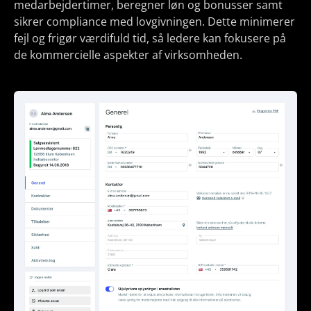
medarbejdertimer, beregner løn og bonusser samt
sikrer compliance med lovgivningen. Dette minimerer
fejl og frigør værdifuld tid, så ledere kan fokusere på
de kommercielle aspekter af virksomheden.