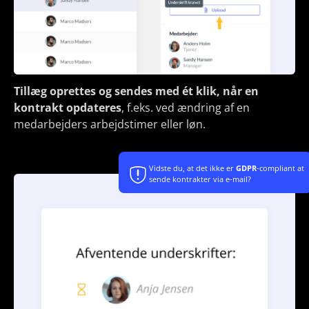
Tillæg oprettes og sendes med ét klik, når en
kontrakt opdateres
, f.eks. ved ændring af en
medarbejders arbejdstimer eller løn.
Vidste du, at det ikke er
GDPR
-compliant at
sende kontrakter via e-mail?