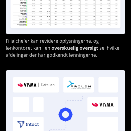
Filialchefer kan revidere oplysningerne, og
lønkontoret kan i en
overskuelig oversigt
se, hvilke
afdelinger der har godkendt lønningerne.