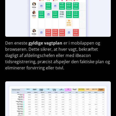
Den eneste
gyldige vagtplan
er i mobilappen og
browseren. Dette sikrer, at hver vagt, bekræftet
dagligt af afdelingschefen eller med iBeacon
tidsregistrering, præcist afspejler den faktiske plan og
eliminerer forvirring eller tvivl.