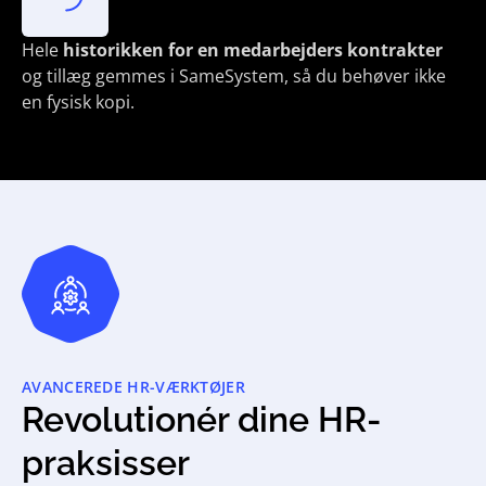
Hele
historikken for en medarbejders kontrakter
og tillæg gemmes i SameSystem, så du behøver ikke
en fysisk kopi.
AVANCEREDE HR-VÆRKTØJER
Revolutionér dine HR-
praksisser