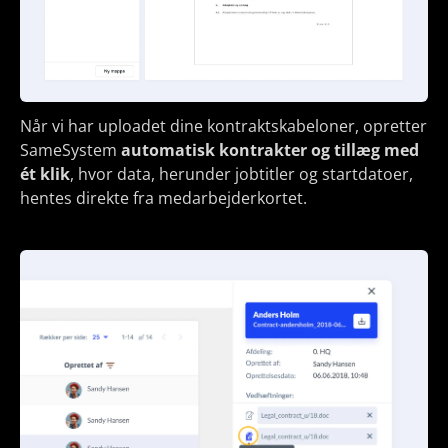
Når vi har uploadet dine kontraktskabeloner, opretter
SameSystem
automatisk kontrakter og tillæg med
ét klik
, hvor data, herunder jobtitler og startdatoer,
hentes direkte fra medarbejderkortet.