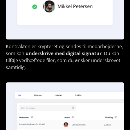
Kontrakten er krypteret og sendes til medarbejderne,
som kan
underskrive med digital signatur
. Du kan
tilføje vedhæftede filer, som du ønsker underskrevet
samtidig.