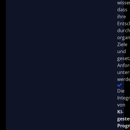
wisse
dass
ihre
Entsc
durc
organ
Ziele
und
geset
Anfo
unter
werde
Die
Integ
von
KI-
geste
Prog