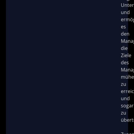
Unter
und
ermög
es
den
Mana
die
Ziele
des
Mana
mühe
zu
errei
und
sogar
zu
übert