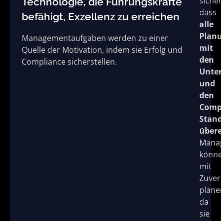
sicher
Technologie, die Führungskräfte
dass
befähigt, Exzellenz zu erreichen
alle
Plan
Managementaufgaben werden zu einer
mit
Quelle der Motivation, indem sie Erfolg und
den
Compliance sicherstellen.
Unte
und
den
Comp
Stan
über
Mana
könn
mit
Zuver
plane
da
sie