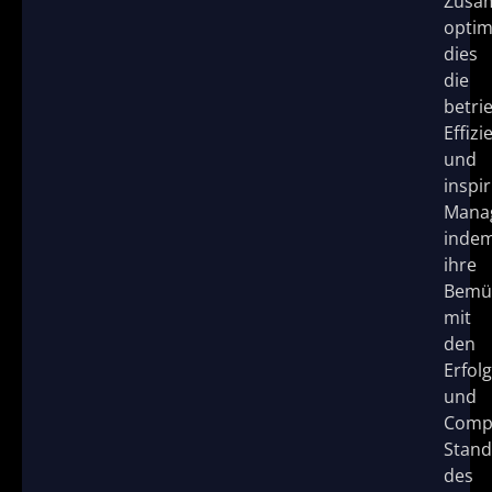
Zusa
optim
dies
die
betri
Effizi
und
inspir
Mana
inde
ihre
Bemü
mit
den
Erfolg
und
Compl
Stand
des