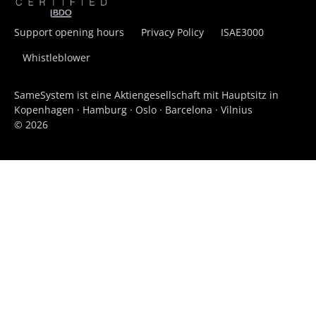
Support opening hours
Privacy Policy
ISAE3000
Whistleblower
SameSystem ist eine Aktiengesellschaft mit Hauptsitz in
Kopenhagen · Hamburg · Oslo · Barcelona · Vilnius
© 2026