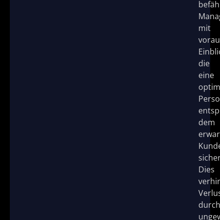
befäh
Mana
mit
vora
Einbli
die
eine
optim
Perso
ents
dem
erwar
Kund
sicher
Dies
verhi
Verlu
durc
ungew