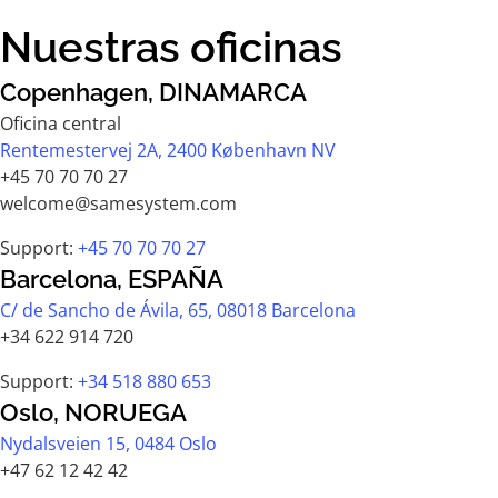
Nuestras oficinas
Copenhagen, DINAMARCA
Oficina central
Rentemestervej 2A, 2400 København NV
+45 70 70 70 27
welcome@samesystem.com
Support:
+45 70 70 70 27
Barcelona, ESPAÑA
C/ de Sancho de Ávila, 65, 08018 Barcelona
+34 622 914 720
Support:
+34 518 880 653
Oslo, NORUEGA
Nydalsveien 15, 0484 Oslo
+47 62 12 42 42